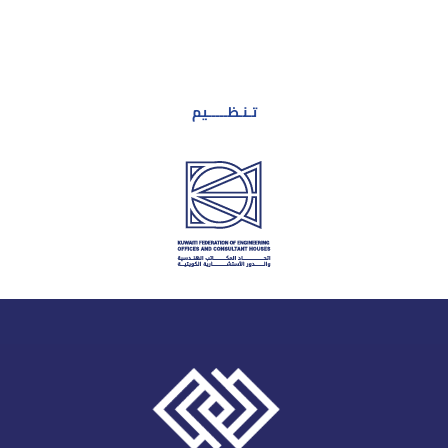
تـنـظـــــيم