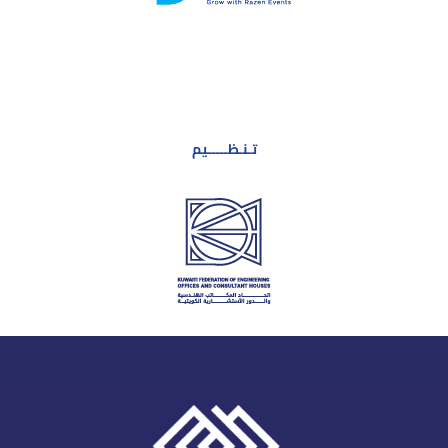
تـنـظـــــيم