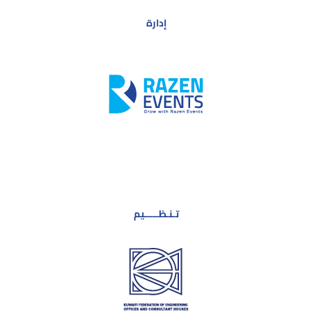
إدارة
تـنـظـــــيم